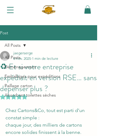
Une question, un conseil :
06 70 06 39 63
Post
All Posts
jaegerserge
All Posts
6 nov. 2025
1 min de lecture
♻️ Et si votre entreprise
Déménagement
expédiait en version RSE… sans
Emballages pour expéditions
dépenser plus ?
Paillage carton
Absorbant toilettes sèches
Noté NaN étoiles sur 5.
Chez Cartons&Co, tout est parti d’un 
constat simple :
chaque jour, des milliers de cartons 
encore solides finissent à la benne.