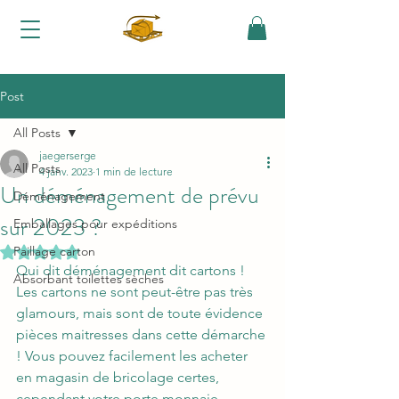
Une question, un conseil :
06 70 06 39 63
Post
All Posts
jaegerserge
All Posts
4 janv. 2023
1 min de lecture
Un déménagement de prévu
Déménagement
sur 2023 ?
Emballages pour expéditions
Paillage carton
Noté NaN étoiles sur 5.
Qui dit déménagement dit cartons ! 
Absorbant toilettes sèches
Les cartons ne sont peut-être pas très 
glamours, mais sont de toute évidence 
pièces maitresses dans cette démarche 
! Vous pouvez facilement les acheter 
en magasin de bricolage certes, 
cependant votre porte monnaie 