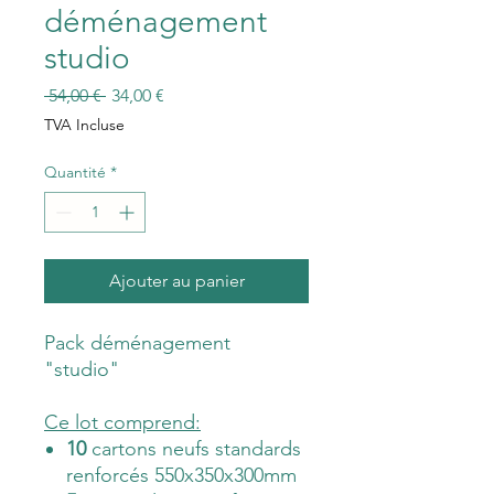
déménagement
studio
Prix
Prix
 54,00 € 
34,00 €
original
promotionnel
TVA Incluse
Quantité
*
Ajouter au panier
Pack déménagement
"studio"
Ce lot comprend:
10
cartons neufs standards
renforcés 550x350x300mm