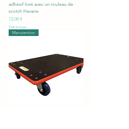
adhésif livré avec un rouleau de
scotch Havane
Prix
12,00 €
TVA Incluse
Manutention
Stockman- Plateau roulant bois
capacité 450 Kg 600 x 300 mm -
PB31C