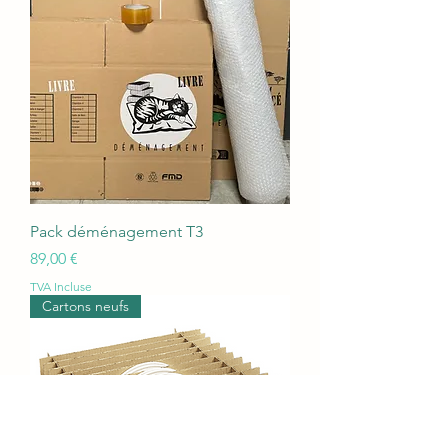
Pack déménagement T3
Prix
89,00 €
TVA Incluse
Cartons neufs