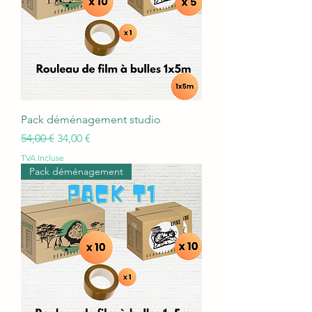
Pack déménagement studio
Prix original
Prix promotionnel
54,00 €
34,00 €
TVA Incluse
Pack déménagement