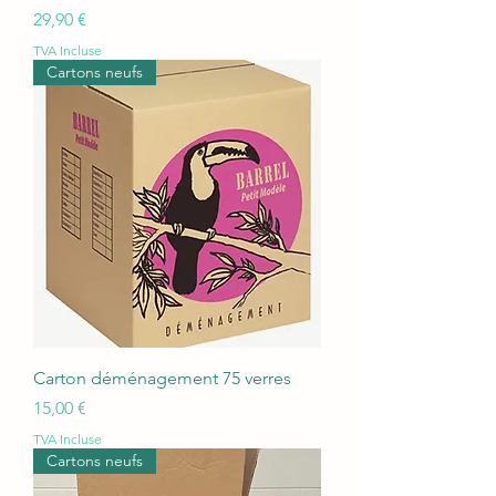
Prix
29,90 €
TVA Incluse
Cartons neufs
Carton déménagement 75 verres
Prix
15,00 €
TVA Incluse
Cartons neufs