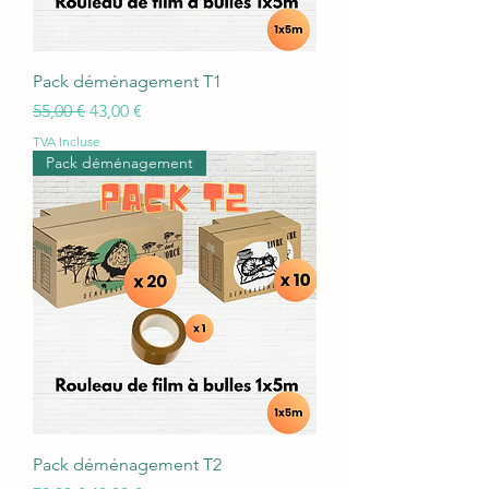
Pack déménagement T1
Prix original
Prix promotionnel
55,00 €
43,00 €
TVA Incluse
Pack déménagement
Pack déménagement T2