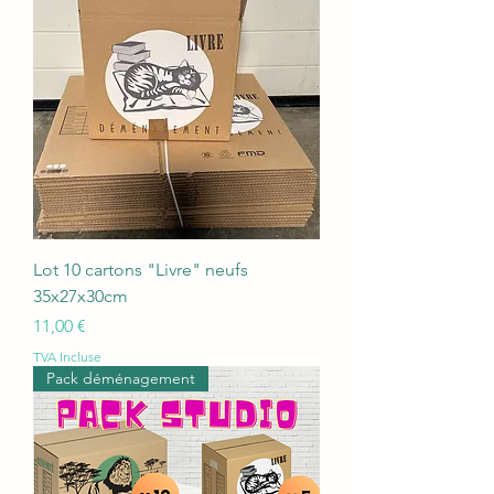
Lot 10 cartons "Livre" neufs
35x27x30cm
Prix
11,00 €
TVA Incluse
Pack déménagement